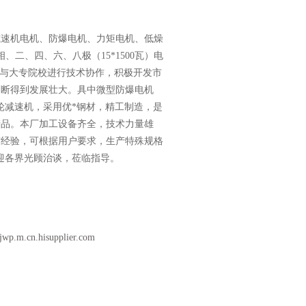
减速机电机、防爆电机、力矩电机、低燥
二、四、六、八极（15*1500瓦）电
针与大专院校进行技术协作，积极开发市
不断得到发展壮大。具中微型防爆电机
针轮减速机，采用优*钢材，精工制造，是
产品。本厂加工设备齐全，技术力量雄
与经验，可根据用户要求，生产特殊规格
合作，欢迎各界光顾治谈，莅临指导。
djwp.m.cn.hisupplier.com