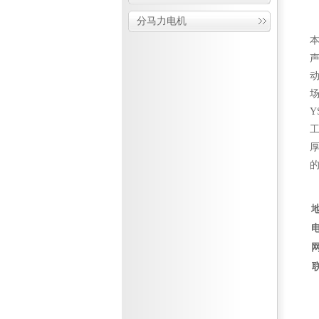
分马力电机
声
Y