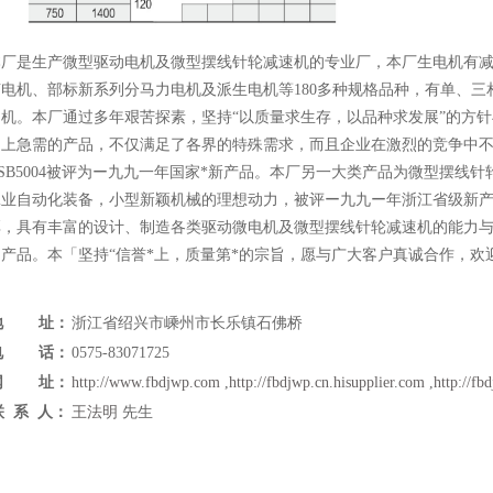
本厂是生产微型驱动电机及微型摆线针轮减速机的专业厂，本厂生电机有
电机、部标新系列分马力电机及派生电机等180多种规格品种，有单、三相、
动机。本厂通过多年艰苦探素，坚持“以质量求生存，以品种求发展”的方
场上急需的产品，不仅满足了各界的特殊需求，而且企业在激烈的竞争中
SB5004被评为ー九九一年国家*新产品。本厂另一大类产品为微型摆线
工业自动化装备，小型新颖机械的理想动力，被评ー九九ー年浙江省级新
厚，具有丰富的设计、制造各类驱动微电机及微型摆线针轮减速机的能力
的产品。本「坚持“信誉*上，质量第*的宗旨，愿与广大客户真诚
地 址：
浙江省绍兴市嵊州市长乐镇石佛桥
电 话：
0575-83071725
网 址：
http://www.fbdjwp.com
,
http://fbdjwp.cn.hisupplier.com
,
http://fb
联 系 人：
王法明
先生